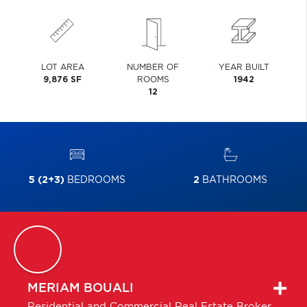
LOT AREA
NUMBER OF
YEAR BUILT
9,876 SF
ROOMS
1942
12
5 (2+3)
BEDROOMS
2
BATHROOMS
MERIAM
BOUALI
Residential and Commercial Real Estate Broker