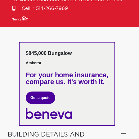
Cell. :
514-266-7969
$845,000 Bungalow
Amherst
For your home insurance,
compare us. It's worth it.
Get a quote
BUILDING DETAILS AND