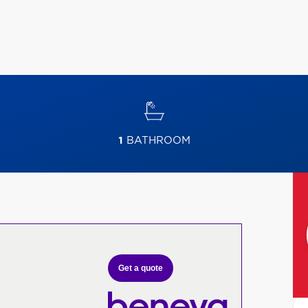
1
BATHROOM
Get a quote