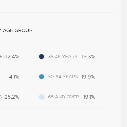
Y AGE GROUP
12.4%
19.3%
DER
35-49 YEARS
4.1%
19.9%
50-64 YEARS
25.2%
19.1%
S
65 AND OVER