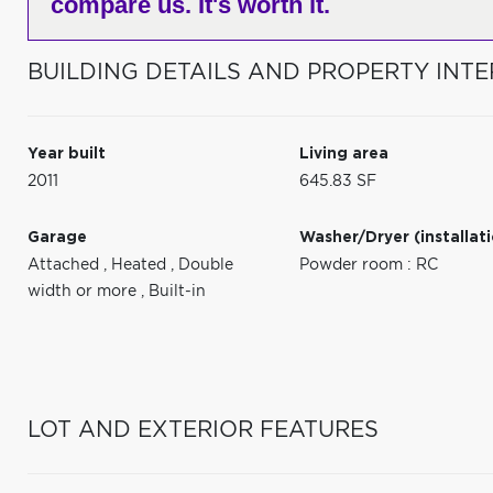
compare us. It's worth it.
BUILDING DETAILS AND PROPERTY INTE
Year built
Living area
2011
645.83 SF
Garage
Washer/Dryer (installat
Attached
,
Heated
,
Double
Powder room : RC
width or more
,
Built-in
LOT AND EXTERIOR FEATURES