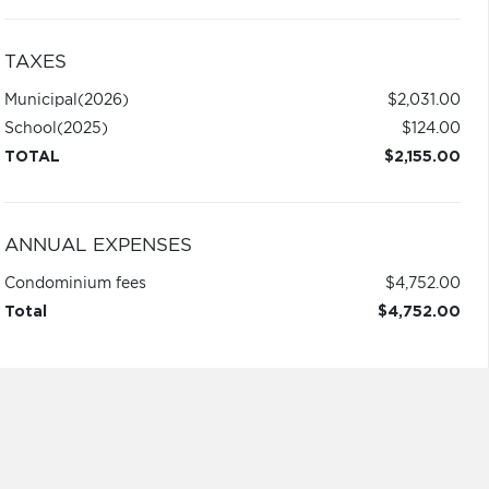
TAXES
Municipal
(2026)
$2,031.00
School
(2025)
$124.00
TOTAL
$2,155.00
ANNUAL EXPENSES
Condominium fees
$4,752.00
Total
$4,752.00