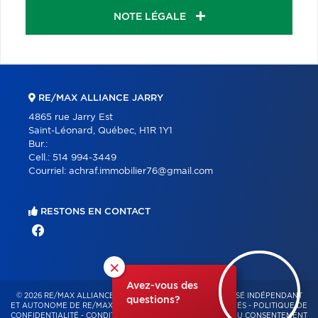
NOTE LÉGALE
RE/MAX ALLIANCE JARRY
4865 rue Jarry Est
Saint-Léonard, Québec, H1R 1Y1
Bur.:
Cell.:
514 994-3449
Courriel:
achraf.immobilier76@gmail.com
RESTONS EN CONTACT
×
Avez-vous des
© 2026 RE/MAX ALLIANCE & PRO-COMMERCIAL – FRANCHISÉ INDÉPENDANT
questions?
ET AUTONOME DE RE/MAX QUÉBEC – TOUS DROITS RÉSERVÉS -
POLITIQUE DE
CONFIDENTIALITÉ
-
CONDITIONS D'UTILISATION
-
GESTION DU CONSENTEMENT