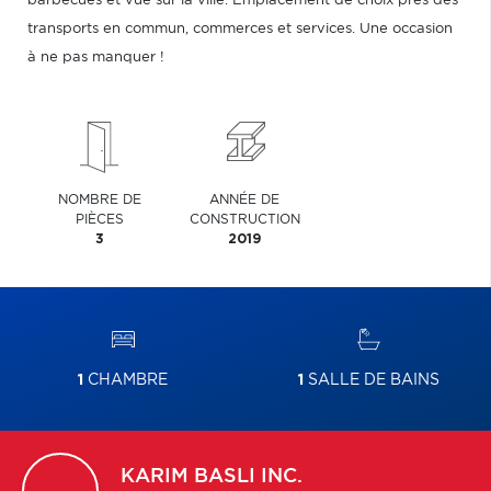
barbecues et vue sur la ville. Emplacement de choix près des
transports en commun, commerces et services. Une occasion
à ne pas manquer !
NOMBRE DE
ANNÉE DE
PIÈCES
CONSTRUCTION
3
2019
1
CHAMBRE
1
SALLE DE BAINS
KARIM
BASLI INC.