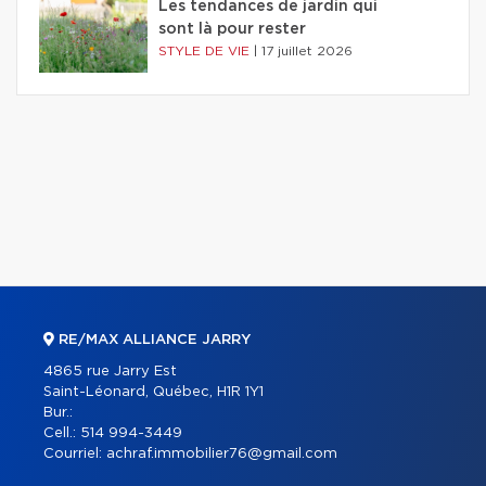
Les tendances de jardin qui
sont là pour rester
STYLE DE VIE
|
17 juillet 2026
RE/MAX ALLIANCE JARRY
4865 rue Jarry Est
Saint-Léonard, Québec, H1R 1Y1
Bur.:
Cell.:
514 994-3449
Courriel:
achraf.immobilier76@gmail.com